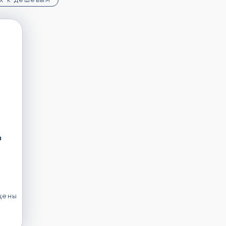
я
цены