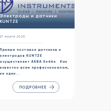
Электроды и датчики
Дезинфе
KUNTZE
гипохло
27 марта 2020
25 марта 20
Прямые поставки датчиков и
Раствор г
электродов KUNTZE
дезинфек
осуществляет АКВА Хобби Как
Сейчас у 
известно всем профессионалам,
вопросов п
ни один...
ПОДРОБНЕЕ