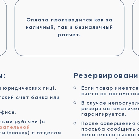
Оплата производится как за
наличный, так и безналичный
расчет.
ы:
Резервировани
я юридических лиц).
Если товар имеется
счета он автоматич
ский счет банка или
В случае непоступл
резерв автоматичес
офисе.
гарантируется.
ными рублями (с
После совершения 
зательной
просьба сообщить 
и (звонку) с отделом
желательно выслат