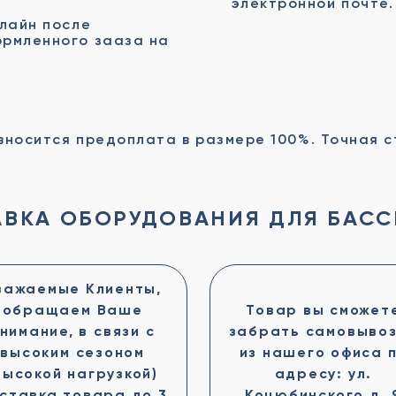
электронной почте.
лайн после
рмленного зааза на
вносится предоплата в размере 100%. Точная 
ВКА ОБОРУДОВАНИЯ ДЛЯ БАС
важаемые Клиенты,
обращаем Ваше
Товар вы сможет
нимание, в связи с
забрать самовыво
высоким сезоном
из нашего офиса 
высокой нагрузкой)
адресу: ул.
ставка товара до 3
Коцюбинского д. 