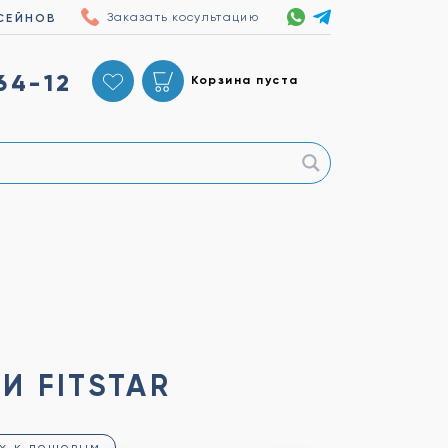
Заказать косультацию
СЕЙНОВ
64-12
Корзина пуста
И FITSTAR
х к дешевым