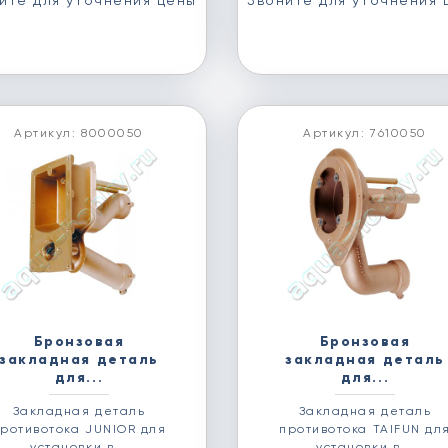
ите для уточнения цены
Звоните для уточнения 
Артикул: 8000050
Артикул: 7610050
Бронзовая
Бронзовая
закладная деталь
закладная деталь
для...
для...
Закладная деталь
Закладная деталь
ротивотока JUNIOR для
противотока TAIFUN дл
установки в...
установки в...