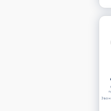
п
Звон