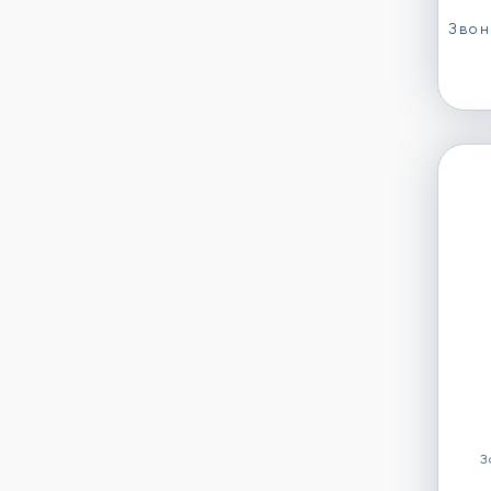
Звон
З