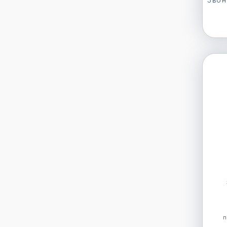
Звон
п