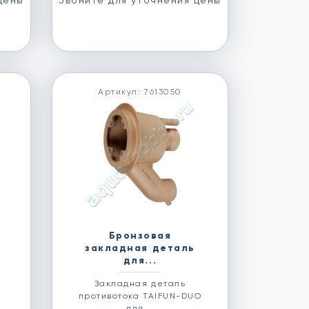
цены
Звоните для уточнения цены
Артикул: 7613050
Бронзовая
закладная деталь
для...
Закладная деталь
я
противотока TAIFUN-DUO
для...