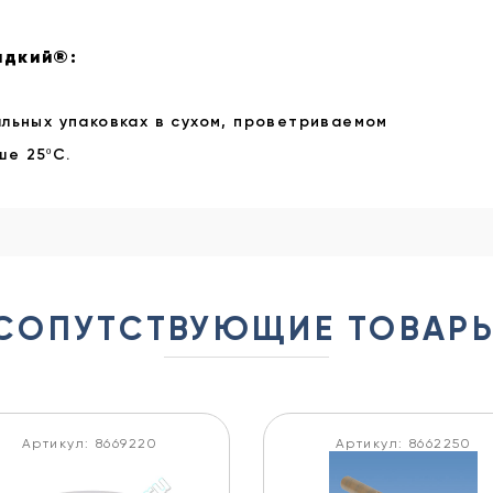
идкий®:
альных упаковках в сухом, проветриваемом
е 25ºC.
СОПУТСТВУЮЩИЕ ТОВАР
Артикул: 8669220
Артикул: 8662250