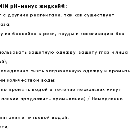
IN pH-минус жидкий®:
 с другими реагентами, так как существует
аза;
ду из бассейна в реки, пруды и канализацию без
пользовать защитную одежду, защиту глаз и лица
й);
немедленно снять загрязненную одежду и промыть
им количеством воды;
но промыть водой в течение нескольких минут
 наличии продолжить промывание) / Немедленно
питания и питьевой водой;
сти;