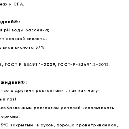
нах и СПА.
идкий®:
я pH воды бассейна;
т соляной кислоты;
ьная кислота 37%.
3, ГОСТ Р 53491.1–2009, ГОСТ-Р-53491.2-2012.
 жидкий®:
во с другими реагентами , так как могут
й газ);
разбавленным реагентом деталей использовать
териалы;
25ºС закрытым, в сухом, хорошо проветриваемом,